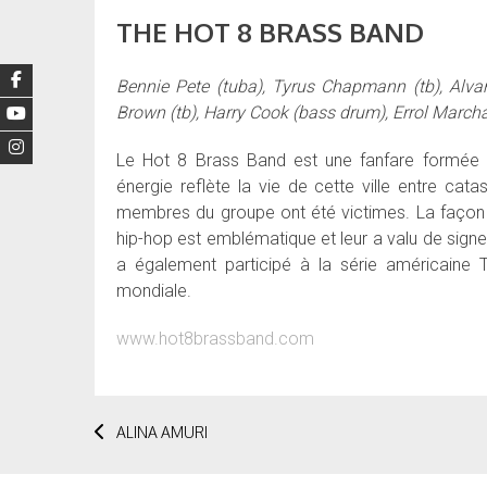
THE HOT 8 BRASS BAND
Bennie Pete (tuba), Tyrus Chapmann (tb), Alvare
Brown (tb), Harry Cook (bass drum), Errol March
Le Hot 8 Brass Band est une fanfare formée d
énergie reflète la vie de cette ville entre cat
membres du groupe ont été victimes. La façon d
hip-hop est emblématique et leur a valu de signer
a également participé à la série américaine
mondiale.
www.hot8brassband.com
Post
ALINA AMURI
navigation