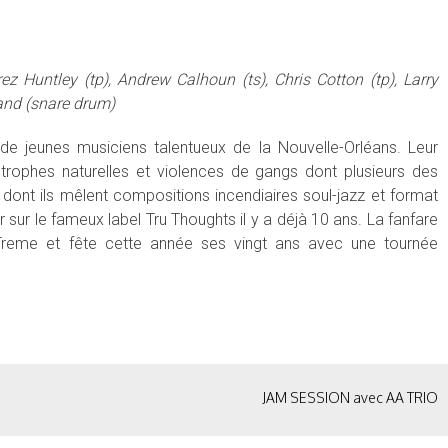
z Huntley (tp), Andrew Calhoun (ts), Chris Cotton (tp), Larry
and (snare drum)
e jeunes musiciens talentueux de la Nouvelle-Orléans. Leur
astrophes naturelles et violences de gangs dont plusieurs des
ont ils mêlent compositions incendiaires soul-jazz et format
 sur le fameux label Tru Thoughts il y a déjà 10 ans. La fanfare
 Treme et fête cette année ses vingt ans avec une tournée
JAM SESSION avec AA TRIO