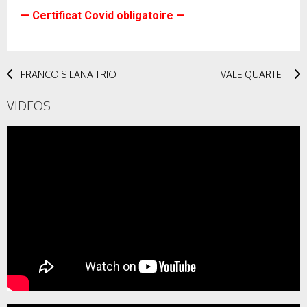
— Certificat Covid obligatoire —
Post
FRANCOIS LANA TRIO
VALE QUARTET
navigation
VIDEOS