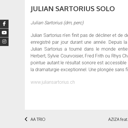
JULIAN SARTORIUS SOLO
Julian Sartorius (dm, perc)
Julian Sartorius n’en finit pas de décliner et de 
enregistré par jour durant une année. Depuis la
Julian Sartorius a tourné dans le monde ent
Herbert, Sylvie Courvoisier, Fred Frith ou Rhys Ch
pointue autant le résultat sonore est accessible
la dramaturgie exceptionnel. Une plongée sans file
www.juliansartorius.ch
Post
AA TRIO
AZIZA fea